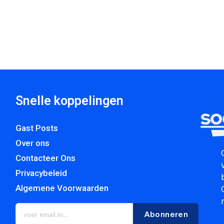
Snelle koppelingen
Gast Posts
Over ons
Contacteer Ons
Privacybeleid
Algemene Voorwaarden
Abonneren