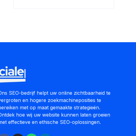
Ons SEO-bedrijf helpt uw online zichtbaarheid te
vergroten en hogere zoekmachineposities te
bereiken met op maat gemaakte strategieën.
Ontdek hoe wij uw website kunnen laten groeien
met effectieve en ethische SEO-oplossingen.