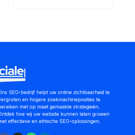
Ons SEO-bedrijf helpt uw online zichtbaarheid te
vergroten en hogere zoekmachineposities te
bereiken met op maat gemaakte strategieën.
Ontdek hoe wij uw website kunnen laten groeien
met effectieve en ethische SEO-oplossingen.