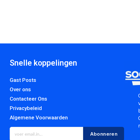
Snelle koppelingen
Gast Posts
Over ons
Contacteer Ons
Privacybeleid
Algemene Voorwaarden
Abonneren