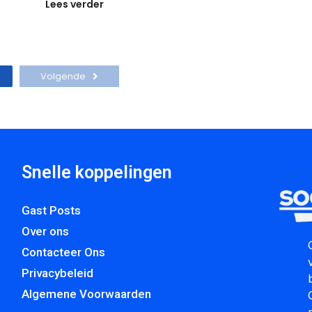
Lees verder
Volgende
Snelle koppelingen
Gast Posts
Over ons
Contacteer Ons
Privacybeleid
Algemene Voorwaarden