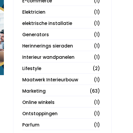
E-commerce
(1)
Elektricien
(1)
elektrische installatie
(1)
Generators
(1)
Herinnerings sieraden
(1)
Interieur wandpanelen
(1)
Lifestyle
(2)
Maatwerk Interieurbouw
(1)
Marketing
(63)
Online winkels
(1)
Ontstoppingen
(1)
Parfum
(1)