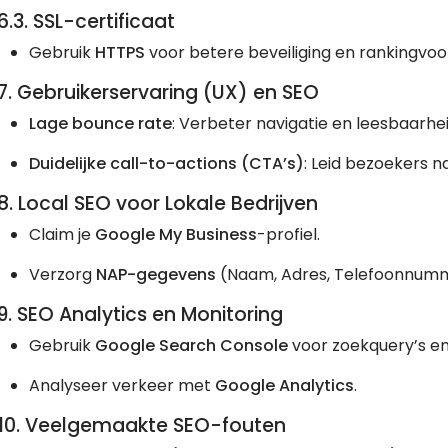
6.3. SSL-certificaat
Gebruik
HTTPS
voor betere beveiliging en rankingvoo
7. Gebruikerservaring (UX) en SEO
Lage bounce rate
: Verbeter navigatie en leesbaarhei
Duidelijke call-to-actions (CTA’s)
: Leid bezoekers n
8. Local SEO voor Lokale Bedrijven
Claim je
Google My Business
-profiel.
Verzorg
NAP-gegevens
(Naam, Adres, Telefoonnumme
9. SEO Analytics en Monitoring
Gebruik
Google Search Console
voor zoekquery’s en
Analyseer verkeer met
Google Analytics
.
10. Veelgemaakte SEO-fouten