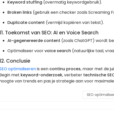
Keyword stuffing
(overmatig keywordgebruik).
Broken links
(gebruik een checker zoals Screaming F
Duplicate content
(vermijd kopiëren van tekst).
11. Toekomst van SEO: AI en Voice Search
AI-gegenereerde content
(zoals ChatGPT) wordt bel
Optimaliseer voor
voice search
(natuurlijke taal, v
12. Conclusie
SEO optimaliseren
is een
continu proces
, maar met de jui
Begin met
keyword-onderzoek
, verbeter
technische SE
hoogte van trends en pas je strategie aan voor maximale
SEO optimalise