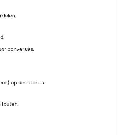
rdelen.
d.
aar conversies.
r) op directories.
 fouten.