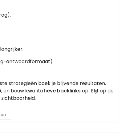
rog).
angrijker.
raag-antwoordformaat).
ste strategieën boek je blijvende resultaten.
O
, en bouw
kwalitatieve backlinks
op. Blijf op de
 zichtbaarheid.
ren