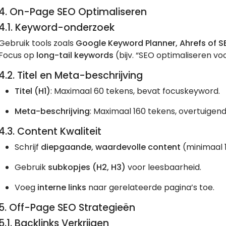
4. On-Page SEO Optimaliseren
4.1. Keyword-onderzoek
Gebruik tools zoals
Google Keyword Planner, Ahrefs of 
Focus op
long-tail keywords
(bijv. “SEO optimaliseren vo
4.2. Titel en Meta-beschrijving
Titel (H1)
: Maximaal 60 tekens, bevat focuskeyword.
Meta-beschrijving
: Maximaal 160 tekens, overtuigend 
4.3. Content Kwaliteit
Schrijf
diepgaande, waardevolle content
(minimaal 
Gebruik
subkopjes (H2, H3)
voor leesbaarheid.
Voeg
interne links
naar gerelateerde pagina’s toe.
5. Off-Page SEO Strategieën
5.1. Backlinks Verkrijgen