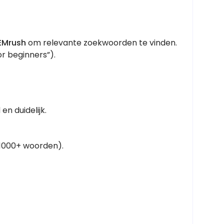
SEMrush
om relevante zoekwoorden te vinden.
or beginners”).
en duidelijk.
1000+ woorden).