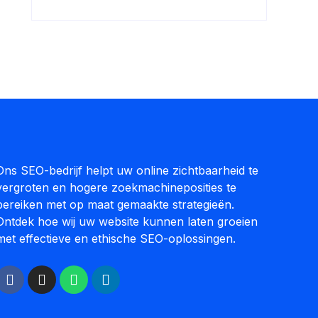
Ons SEO-bedrijf helpt uw online zichtbaarheid te
vergroten en hogere zoekmachineposities te
bereiken met op maat gemaakte strategieën.
Ontdek hoe wij uw website kunnen laten groeien
met effectieve en ethische SEO-oplossingen.