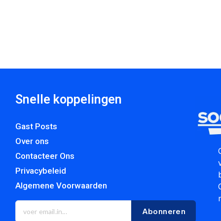
Snelle koppelingen
Gast Posts
Over ons
Contacteer Ons
Privacybeleid
Algemene Voorwaarden
Abonneren