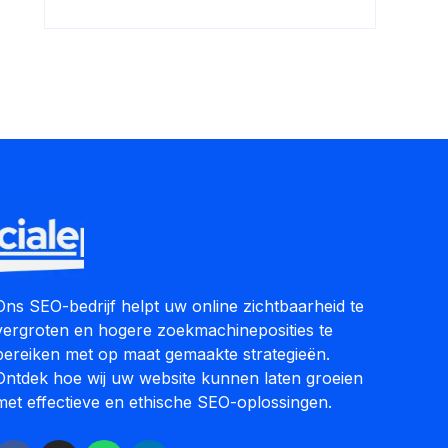
Ons SEO-bedrijf helpt uw online zichtbaarheid te
vergroten en hogere zoekmachineposities te
bereiken met op maat gemaakte strategieën.
Ontdek hoe wij uw website kunnen laten groeien
met effectieve en ethische SEO-oplossingen.