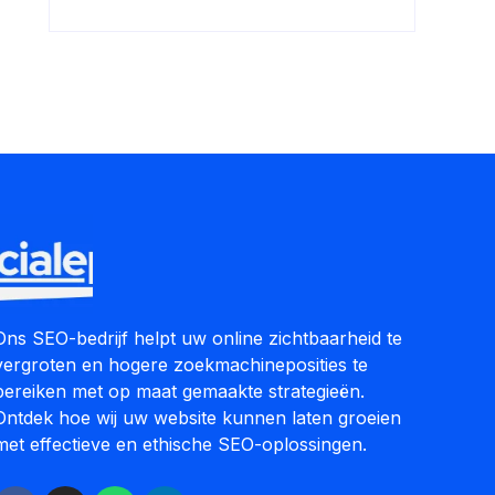
Ons SEO-bedrijf helpt uw online zichtbaarheid te
vergroten en hogere zoekmachineposities te
bereiken met op maat gemaakte strategieën.
Ontdek hoe wij uw website kunnen laten groeien
met effectieve en ethische SEO-oplossingen.