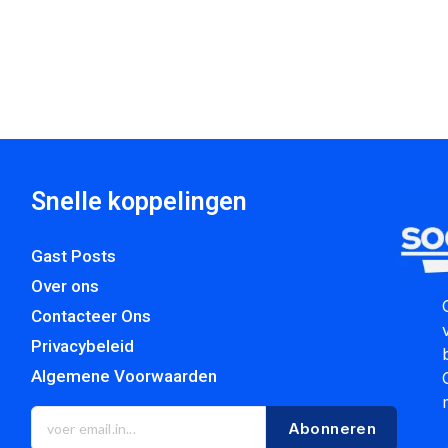
Snelle koppelingen
Gast Posts
Over ons
Contacteer Ons
Privacybeleid
Algemene Voorwaarden
Abonneren