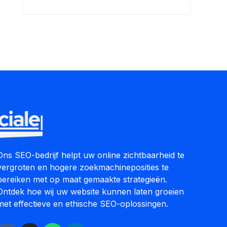
Ons SEO-bedrijf helpt uw online zichtbaarheid te
vergroten en hogere zoekmachineposities te
bereiken met op maat gemaakte strategieën.
Ontdek hoe wij uw website kunnen laten groeien
met effectieve en ethische SEO-oplossingen.