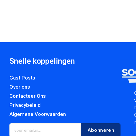
Snelle koppelingen
Gast Posts
Over ons
Contacteer Ons
Privacybeleid
Algemene Voorwaarden
Abonneren