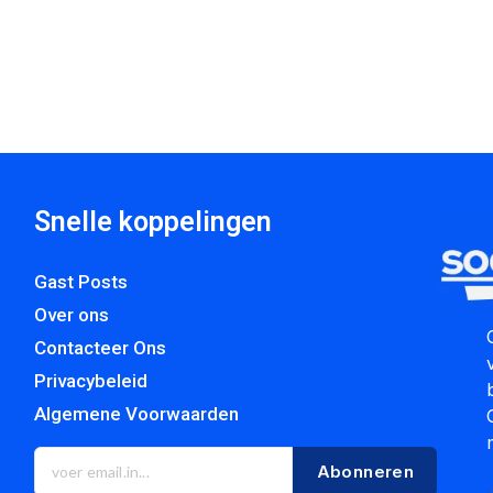
Snelle koppelingen
Gast Posts
Over ons
Contacteer Ons
Privacybeleid
Algemene Voorwaarden
Abonneren