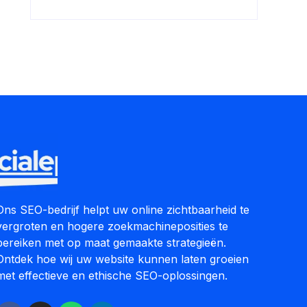
Ons SEO-bedrijf helpt uw online zichtbaarheid te
vergroten en hogere zoekmachineposities te
bereiken met op maat gemaakte strategieën.
Ontdek hoe wij uw website kunnen laten groeien
met effectieve en ethische SEO-oplossingen.