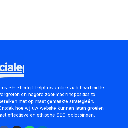
Ons SEO-bedrijf helpt uw online zichtbaarheid te
vergroten en hogere zoekmachineposities te
bereiken met op maat gemaakte strategieën.
Ontdek hoe wij uw website kunnen laten groeien
met effectieve en ethische SEO-oplossingen.