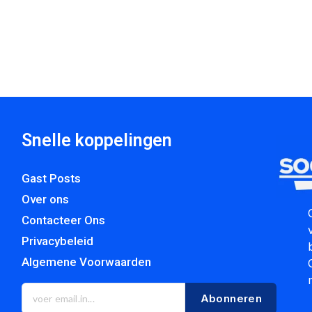
Snelle koppelingen
Gast Posts
Over ons
Contacteer Ons
Privacybeleid
Algemene Voorwaarden
Abonneren