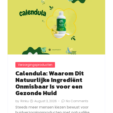
Verzorgingsproducten
Calendula: Waarom Dit
Natuurlijke Ingrediënt
Onmisbaar Is voor een
Gezonde Huid
August 3, 2026
-
No Comments
by
Rinku
Steeds meer mensen kiezen bewust voor
huidverzorgingsproducten met natuurlijke