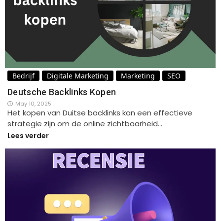
Bedrijf
Digitale Marketing
Marketing
SEO
Deutsche Backlinks Kopen
May 10, 2025
Het kopen van Duitse backlinks kan een effectieve
strategie zijn om de online zichtbaarheid…
Lees verder