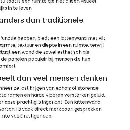
ultaat is een ruimte die niet alleen visueel
ks in te leven.
anders dan traditionele
 functie hebben, biedt een lattenwand met vilt
rmte, textuur en diepte in een ruimte, terwijl
tstaat een wand die zowel esthetisch als
de panelen populair bij mensen die hun
comfort.
peelt dan veel mensen denken
neer ze last krijgen van echo’s of storende
te ramen en harde vloeren versterken geluid.
r deze prachtig is ingericht. Een lattenwand
verschil is vaak direct merkbaar: gesprekken
imte voelt rustiger aan.