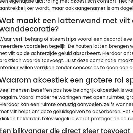
een eigentijdse uitstraling met akoestisch comfort. Het res
aantrekkelijker wordt, maar ook aangenamer is om dagelij
Wat maakt een lattenwand met vilt 
wanddecoratie?
Waar verf, behang of steenstrips vooral een decoratieve
meerdere voordelen tegelijk. De houten latten brengen wa
het vilt op de achterzijde geluid absorbeert. Hierdoor on
praktisch waarde toevoegt. Juist deze combinatie maakt 
interieur willen verrijken zonder concessies te doen aan 
Waarom akoestiek een grotere rol s
Veel mensen beseffen pas hoe belangrijk akoestiek is wan
nagalm. Vooral moderne woningen met open ruimtes, gro
Hierdoor kan een ruimte onrustig aanvoelen, zelfs wannee
met vilt helpt om deze geluidsgolven te absorberen. Het 
klinken helderder, televisiegeluid wordt prettiger en de ru
Een blikvanger die direct sfeer toevoegt