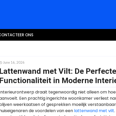
CONTACTEER ONS
June 16, 2026
Lattenwand met Vilt: De Perfecte
Functionaliteit in Moderne Interi
Interieurontwerp draait tegenwoordig niet alleen om hoe
aanvoelt. Een prachtig ingerichte woonkamer verliest n
blijven weerkaatsen of gesprekken moeilijk verstaanbaa
huiseigenaren de voordelen van een
lattenwand met vilt