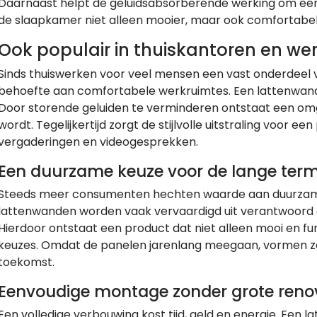
Daarnaast helpt de geluidsabsorberende werking om een 
de slaapkamer niet alleen mooier, maar ook comfortabele
Ook populair in thuiskantoren en we
Sinds thuiswerken voor veel mensen een vast onderdeel va
behoefte aan comfortabele werkruimtes. Een lattenwand me
Door storende geluiden te verminderen ontstaat een om
wordt. Tegelijkertijd zorgt de stijlvolle uitstraling voor e
vergaderingen en videogesprekken.
Een duurzame keuze voor de lange term
Steeds meer consumenten hechten waarde aan duurzame 
lattenwanden worden vaak vervaardigd uit verantwoord
Hierdoor ontstaat een product dat niet alleen mooi en fun
keuzes. Omdat de panelen jarenlang meegaan, vormen z
toekomst.
Eenvoudige montage zonder grote reno
Een volledige verbouwing kost tijd, geld en energie. Een l