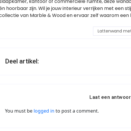
slaapkamer, kantoor of commerciële ruimte, deze wandop
én hoorbaar zijn. Wil je jouw interieur verrijken met een s
collectie van Marble & Wood en ervaar zelf waarom een l
Lattenwand met 
Deel artikel:
Laat een antwoor
You must be
logged in
to post a comment.