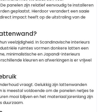
e panelen zijn relatief eenvoudig te installeren
den geplaatst. Hierdoor verandert een saaie
irect impact heeft op de uitstraling van de
n lattenwand?
n veelzijdigheid. In Scandinavische interieurs
n industriële ruimtes vormen donkere latten een
e, minimalistische en Japandi-interieurs
schillende kleuren en afwerkingen is er vrijwel
ebruik
onderhoud vraagt. Gelukkig zijn lattenwanden
fen is meestal voldoende om de panelen netjes te
en mooi blijven en het materiaal jarenlang zijn
ls duurzaam.