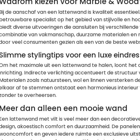
Waarom kiezen voor Marble & Wood
Bij de aanschaf van een lattenwand is kwaliteit essentiee
betrouwbare specialist op het gebied van stijlvolle en 
biedt diverse uitvoeringen die aansluiten bij verschillend
combinatie van vakmanschap, duurzame materialen en
door veel consumenten gezien als een van de beste websi
Slimme stylingtips voor een luxe eindres
Om het maximale uit een lattenwand te halen, loont he
inrichting. Indirecte verlichting accentueert de structuur
Materialen zoals natuursteen, wol en linnen versterken de
elkaar af te stemmen ontstaat een harmonieus interieur w
zonder te overheersen.
Meer dan alleen een mooie wand
Een lattenwand met vilt is veel meer dan een decoratiev
design, akoestisch comfort en duurzaamheid. De panelen
wooncomfort en geven iedere ruimte een exclusieve uits