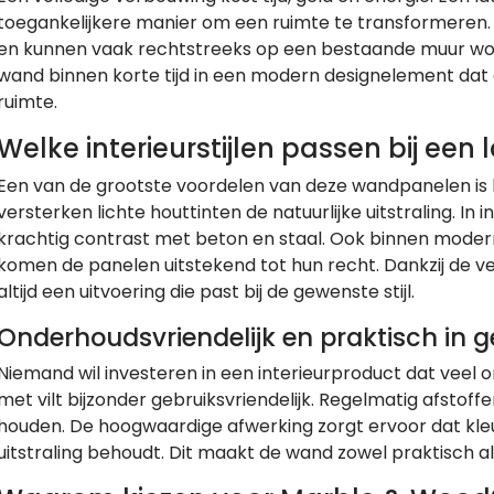
toegankelijkere manier om een ruimte te transformeren. D
en kunnen vaak rechtstreeks op een bestaande muur wor
wand binnen korte tijd in een modern designelement dat d
ruimte.
Welke interieurstijlen passen bij ee
Een van de grootste voordelen van deze wandpanelen is hu
versterken lichte houttinten de natuurlijke uitstraling. I
krachtig contrast met beton en staal. Ook binnen modern
komen de panelen uitstekend tot hun recht. Dankzij de ver
altijd een uitvoering die past bij de gewenste stijl.
Onderhoudsvriendelijk en praktisch in g
Niemand wil investeren in een interieurproduct dat veel 
met vilt bijzonder gebruiksvriendelijk. Regelmatig afstof
houden. De hoogwaardige afwerking zorgt ervoor dat kleur
uitstraling behoudt. Dit maakt de wand zowel praktisch a