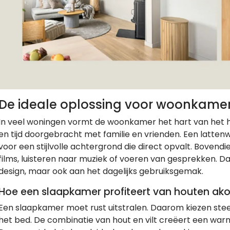
De ideale oplossing voor woonkame
In veel woningen vormt de woonkamer het hart van het h
en tijd doorgebracht met familie en vrienden. Een lattenw
voor een stijlvolle achtergrond die direct opvalt. Bovendi
films, luisteren naar muziek of voeren van gesprekken. Da
design, maar ook aan het dagelijks gebruiksgemak.
Hoe een slaapkamer profiteert van houten ak
Een slaapkamer moet rust uitstralen. Daarom kiezen st
het bed. De combinatie van hout en vilt creëert een warm