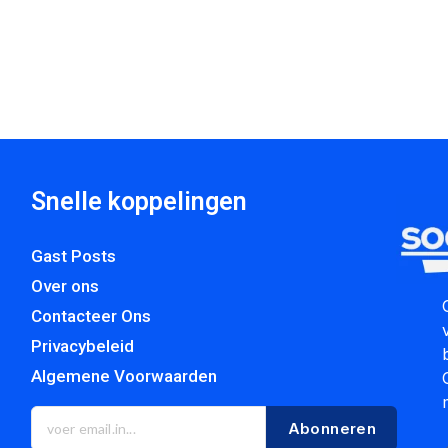
Snelle koppelingen
Gast Posts
Over ons
Contacteer Ons
Privacybeleid
Algemene Voorwaarden
Abonneren