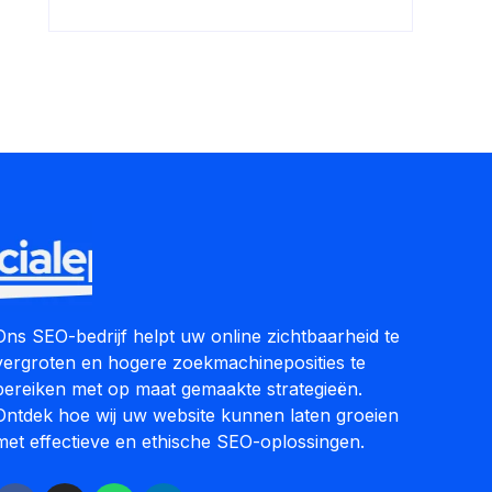
Ons SEO-bedrijf helpt uw online zichtbaarheid te
vergroten en hogere zoekmachineposities te
bereiken met op maat gemaakte strategieën.
Ontdek hoe wij uw website kunnen laten groeien
met effectieve en ethische SEO-oplossingen.