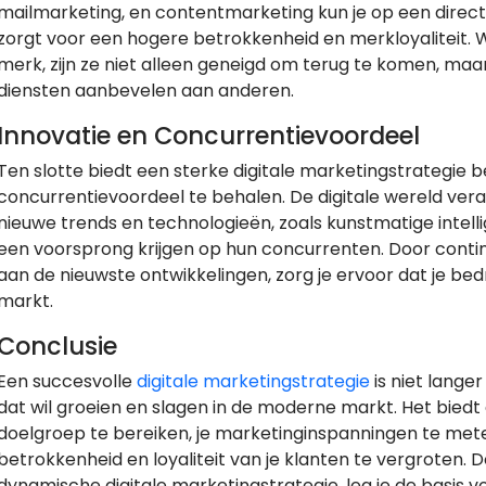
mailmarketing, en contentmarketing kun je op een direc
zorgt voor een hogere betrokkenheid en merkloyaliteit.
merk, zijn ze niet alleen geneigd om terug te komen, maa
diensten aanbevelen aan anderen.
Innovatie en Concurrentievoordeel
Ten slotte biedt een sterke digitale marketingstrategie 
concurrentievoordeel te behalen. De digitale wereld veran
nieuwe trends en technologieën, zoals kunstmatige intel
een voorsprong krijgen op hun concurrenten. Door contin
aan de nieuwste ontwikkelingen, zorg je ervoor dat je bedr
markt.
Conclusie
Een succesvolle
digitale marketingstrategie
is niet lange
dat wil groeien en slagen in de moderne markt. Het bied
doelgroep te bereiken, je marketinginspanningen te meten
betrokkenheid en loyaliteit van je klanten te vergroten. 
dynamische digitale marketingstrategie, leg je de basis v