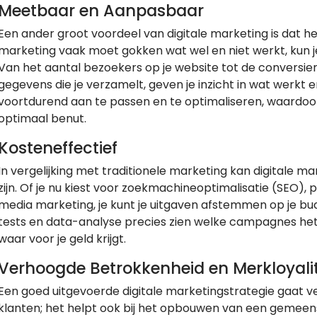
Meetbaar en Aanpasbaar
Een ander groot voordeel van digitale marketing is dat het
marketing vaak moet gokken wat wel en niet werkt, kun je
Van het aantal bezoekers op je website tot de conversiera
gegevens die je verzamelt, geven je inzicht in wat werkt en 
voortdurend aan te passen en te optimaliseren, waardoor
optimaal benut.
Kosteneffectief
In vergelijking met traditionele marketing kan digitale m
zijn. Of je nu kiest voor zoekmachineoptimalisatie (SEO), 
media marketing, je kunt je uitgaven afstemmen op je bu
tests en data-analyse precies zien welke campagnes het 
waar voor je geld krijgt.
Verhoogde Betrokkenheid en Merkloyalit
Een goed uitgevoerde digitale marketingstrategie gaat v
klanten; het helpt ook bij het opbouwen van een gemeens