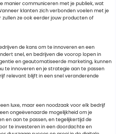
te manier communiceren met je publiek, wat
 Wanneer klanten zich verbonden voelen met je
r zullen ze ook eerder jouw producten of
bedrijven de kans om te innoveren en een
dert snel, en bedrijven die voorop lopen in
ligentie en geautomatiseerde marketing, kunnen
u te innoveren en je strategie aan te passen
ijf relevant blijft in een snel veranderende
r een luxe, maar een noodzaak voor elk bedrijf
t een ongeëvenaarde mogelijkheid om je
 en aan te passen, en tegelijkertijd de
Door te investeren in een doordachte en
oor duurzaam succes en groei in de digitale